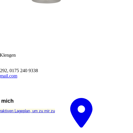
-Klengen
292, 0175 240 9338
gmail.com
e mich
raktiven La­ge­plan, um zu mir zu